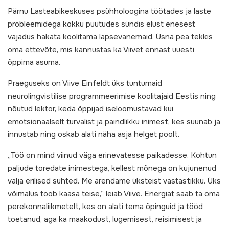
Pärnu Lasteabikeskuses psühholoogina töötades ja laste
probleemidega kokku puutudes sündis elust enesest
vajadus hakata koolitama lapsevanemaid. Üsna pea tekkis
oma ettevõte, mis kannustas ka Viivet ennast uuesti
õppima asuma.
Praeguseks on Viive Einfeldt üks tuntumaid
neurolingvistilise programmeerimise koolitajaid Eestis ning
nõutud lektor, keda õppijad iseloomustavad kui
emotsionaalselt turvalist ja paindlikku inimest, kes suunab ja
innustab ning oskab alati näha asja helget poolt.
„Töö on mind viinud väga erinevatesse paikadesse. Kohtun
paljude toredate inimestega, kellest mõnega on kujunenud
välja erilised suhted. Me arendame üksteist vastastikku. Üks
võimalus toob kaasa teise,“ leiab Viive. Energiat saab ta oma
perekonnaliikmetelt, kes on alati tema õpinguid ja tööd
toetanud, aga ka maakodust, lugemisest, reisimisest ja