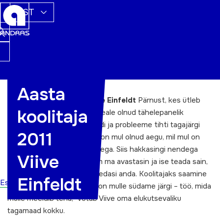
EST
Aasta
Aasta koolitaja 2011 on
Viive Einfeldt
Pärnust, kes ütleb
koolitaja
enda kohta, et on lapsest peale olnud tähelepanelik
vaatleja, kes märkab olukordi ja probleeme tihti tagajärgi
2011
mõistmata. „Hilisemas elus on mul olnud aegu, mil mul on
olnud probleeme inimsuhetega. Siis hakkasingi nendega
Viive
tegelema ning mida rohkem ma avastasin ja ise teada sain,
seda rohkem tahtsin seda edasi anda. Koolitajaks saamine
Einfeldt
Esileht
on olnud loomulik tee, see on mulle südame järgi – töö, mida
mulle meeldib teha,“ võtab Viive oma elukutsevaliku
tagamaad kokku.