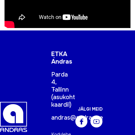
ETKA
Andras
Parda
4,
Tallinn
(
asukoht
kaardil
)
JÄLGI MEID
andras@andras.ee
Kodulehe