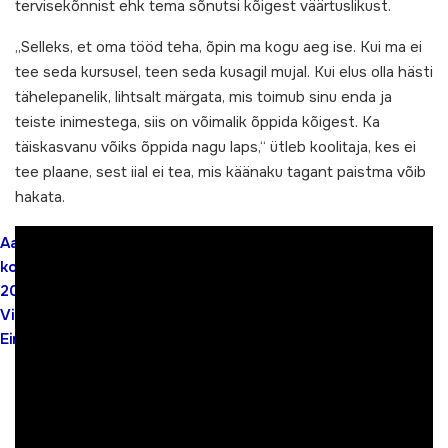
tervisekõnnist ehk tema sõnutsi kõigest väärtuslikust.
„Selleks, et oma tööd teha, õpin ma kogu aeg ise. Kui ma ei
tee seda kursusel, teen seda kusagil mujal. Kui elus olla hästi
tähelepanelik, lihtsalt märgata, mis toimub sinu enda ja
teiste inimestega, siis on võimalik õppida kõigest. Ka
täiskasvanu võiks õppida nagu laps,“ ütleb koolitaja, kes ei
tee plaane, sest iial ei tea, mis käänaku tagant paistma võib
hakata.
Aasta
koolitaja
2011
Viive
Einfeldt