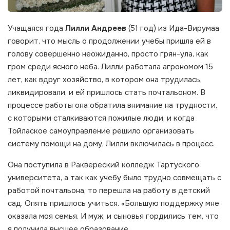
Учащаяся года
Лилли Андреев
(51 год) из Ида-Вирумаа
говорит, что мысль о продолжении учебы пришла ей в
голову совершенно неожиданно, просто грян-ула, как
гром среди ясного неба. Лилли работала агрономом 15
лет, как вдруг хозяйство, в котором она трудилась,
ликвидировали, и ей пришлось стать почтальоном. В
процессе работы она обратила внимание на трудности,
с которыми сталкиваются пожилые люди, и когда
Тойлаское самоуправление решило организовать
систему помощи на дому, Лилли включилась в процесс.
Она поступила в Раквереский колледж Тартуского
университета, а так как учебу было трудно совмещать с
работой почтальона, то перешла на работу в детский
сад. Опять пришлось учиться. «Большую поддержку мне
оказала моя семья. И муж, и сыновья гордились тем, что
я получила высшее образование.