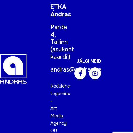
ETKA
Andras
Parda
4,
Tallinn
(
asukoht
kaardil
)
JÄLGI MEID
andras@andras.ee
Kodulehe
tegemine
-
Art
Media
Agency
OÜ