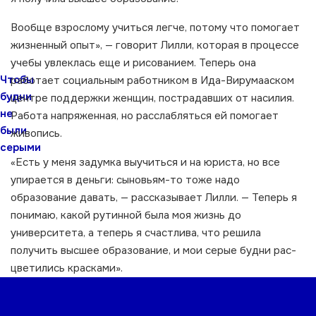
Вообще взрослому учиться легче, потому что помогает
жизненный опыт», — говорит Лилли, которая в процессе
учебы увлеклась еще и рисованием. Теперь она
Чтобы
работает социальным работником в Ида-Вирумааском
будни
центре поддержки женщин, пострадавших от насилия.
не
Работа напряженная, но расслабляться ей помогает
были
живопись.
серыми
«Есть у меня задумка выучиться и на юриста, но все
упирается в деньги: сыновьям-то тоже надо
образование давать, — рассказывает Лилли. — Теперь я
понимаю, какой рутинной была моя жизнь до
университета, а теперь я счастлива, что решила
получить высшее образование, и мои серые будни рас-
цветились красками».