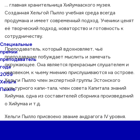
… главная хранительница Хийумааского музея.
Cозданная Хельгой Пылло учебная среда всегда
продумана и имеет современный подход. Ученики ценят
её творческий подход, новаторство и готовность к
сотрудничеству.
Специальные
Преподаватель, который вдохновляет, чьё
премии
преподавание побуждает мыслить и замечать
преподаватель
окружающее. Она является прекрасным слушателем и
года
человеком, к чьему мнению прислушиваются на острове.
2009
Хельги Пылло член экспертной группы Эстонского
Хельги
культурного капи-тала, член совета Капитала знаний
Пылло
Хийумаа, одна из составителей сборника произведений
о Хийумаа и т.д.
Хельги Пылло присвоено звание андрагога IV уровня.