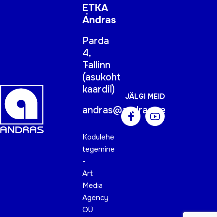
ETKA
Andras
Parda
4,
Tallinn
(
asukoht
kaardil
)
JÄLGI MEID
andras@andras.ee
Kodulehe
tegemine
-
Art
Media
Agency
OÜ