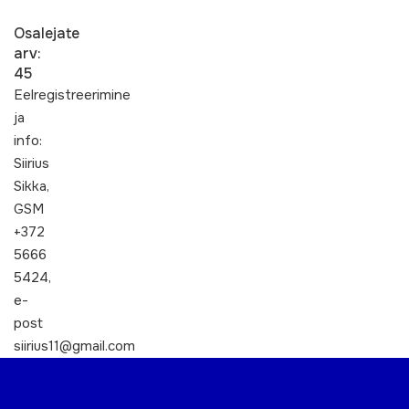
Osalejate
arv:
45
Eelregistreerimine
ja
info:
Siirius
Sikka,
GSM
+372
5666
5424,
e-
post
siirius11@gmail.com