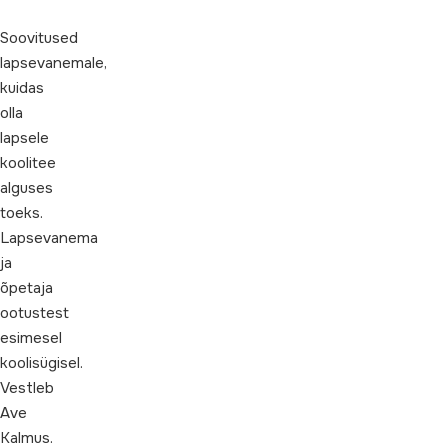
Soovitused
lapsevanemale,
kuidas
olla
lapsele
koolitee
alguses
toeks.
Lapsevanema
ja
õpetaja
ootustest
esimesel
koolisügisel.
Vestleb
Ave
Kalmus.