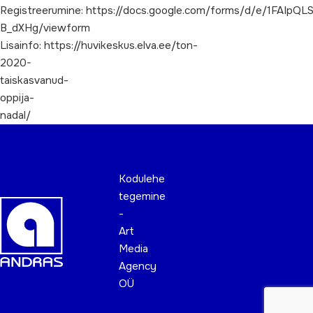
Registreerumine: https://docs.google.com/forms/d/e/1FAI
B_dXHg/viewform
Lisainfo: https://huvikeskus.elva.ee/ton-
2020-
taiskasvanud-
oppija-
nadal/
Kodulehe
tegemine
-
Art
Media
Agency
OÜ