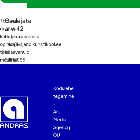
Osalejate
Töötoas
arv: 12
õpetavad
kunstikooli
Registreerimine
õpilased
info@viljandikunstikool.ee,
täiskasvanuid
tel
maalima.
53313885
Kodulehe
tegemine
-
Art
Media
Agency
OÜ