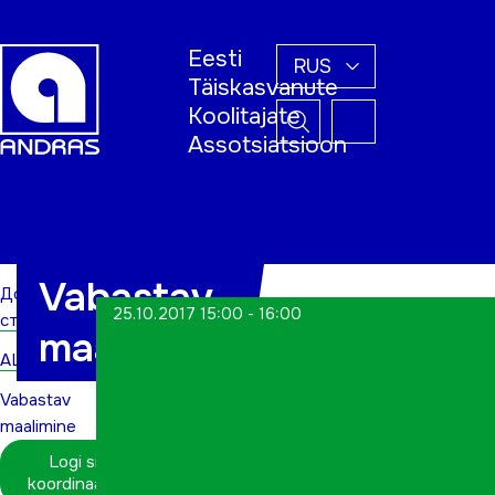
Eesti
RUS
Täiskasvanute
Koolitajate
Assotsiatsioon
Домашняя
страница
Vabastav
Домашняя
25.10.2017 15:00 - 16:00
страница
maalimine
ALWs
Vabastav
maalimine
Logi sisse
koordinaatorina