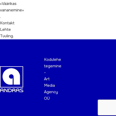
«Väärikas
vananemine»
.
Kontakt
Lehte
Tuuling.
Kodulehe
tegemine
-
Art
Media
Agency
OÜ