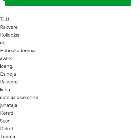
TLÜ
Rakvere
Kolledžis
oli
Hõbeakadeemia
avalik
loeng.
Esineja
Rakvere
linna
sotsiaalosakonna
juhataja
Kersti
Suun-
Deket.
Teema