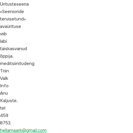
Üritusteseeria
«Seenioride
tervisetund»
avaürituse
viib
läbi
täiskasvanud
õppija,
meditsiinitudeng
Triin
Valk
Info
Anu
Kaljuste,
tel
459
8753,
hellamaark@gmail.com