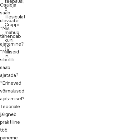
teepausi,
Osaleja
5
saab
lillesibulat.
ülevaate:
Gruppi
*Mis
mahub
tähendab
kuni
ajatamine?
10
*Milliseid
in.
sibullilli
saab
ajatada?
*Erinevad
võimalused
ajatamisel?
Teooriale
järgneb
praktiline
töö,
paneme