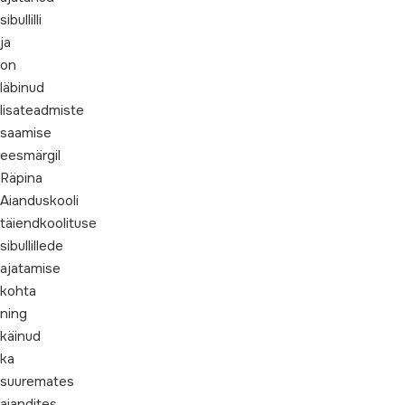
sibullilli
ja
on
läbinud
lisateadmiste
saamise
eesmärgil
Räpina
Aianduskooli
täiendkoolituse
sibullillede
ajatamise
kohta
ning
käinud
ka
suuremates
aiandites