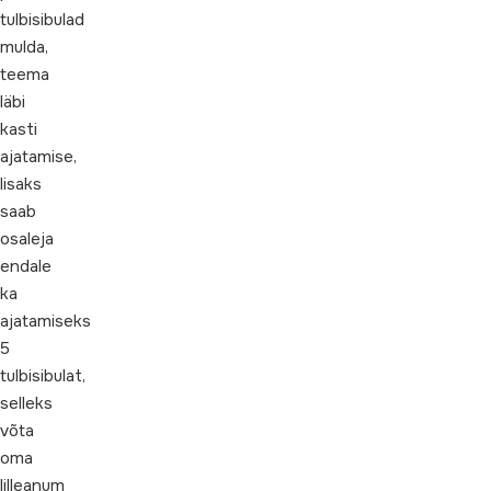
tulbisibulad
mulda,
teema
läbi
kasti
ajatamise,
lisaks
saab
osaleja
endale
ka
ajatamiseks
5
tulbisibulat,
selleks
võta
oma
lilleanum