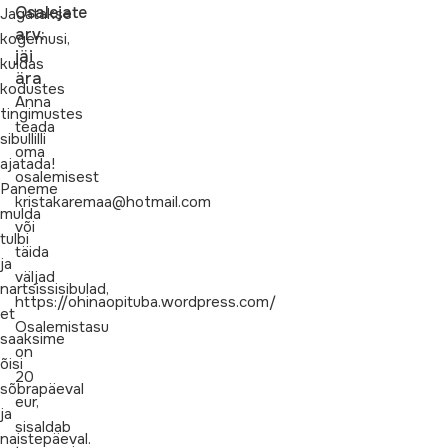
Osalejate
Jagatakse
arv:
kogemusi,
jäi
kuidas
ära
kodustes
Anna
tingimustes
teada
sibullilli
oma
ajatada!
osalemisest
Paneme
kristakaremaa@hotmail.com
mulda
või
tulbi
täida
ja
väljad
nartsissisibulad,
https://ohinaopituba.wordpress.com/
et
Osalemistasu
saaksime
on
õisi
20
sõbrapäeval
eur,
ja
sisaldab
naistepäeval.