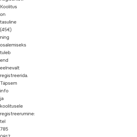
Koolitus
on
tasuline
(45€)
ning
osalemiseks
tuleb
end
eelnevalt
registreerida.
Täpsem
info
ja
koolitusele
registreerumine:
tel
785
0817,