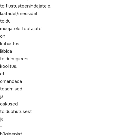
toitlustusteenindajatele,
laatadel/messidel
toidu
müüjatele.Töötajatel
on
kohustus
läbida
toiduhügieeni
koolitus,
et
omandada
teadmised
ja
oskused
toiduohutusest
ja
-
hügieenist.