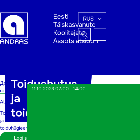
Eesti
RUS
Täiskasvanute
Koolitajate
Assotsiatsioon
Домашняя
страница
Toiduohutus
Домашняя
11.10.2023 07:00 - 14:00
страница
ja
ALWs
toiduhügieen
Toiduohutus
ja
toiduhügieen
Logi sisse