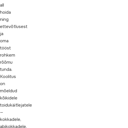
all
hoida
ning
ettevõtlusest
ja
oma
tööst
rohkem
rõõmu
tunda.
Koolitus
on
mõeldud
kõikidele
toidukäitlejatele
—
kokkadele,
abikokkadele,