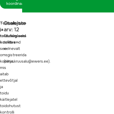
koordinaatorina
Osalejate
Toiduohutuse
arv: 12
ja
toiduhügieeni
Osalemiseks
koolitus
tuleb end
—
see
eelnevalt
on
registreerida
koolitus,
(terje.kruusalu@ewers.ee).
mis
aitab
ettevõtjal
ja
toidu
käitlejatel
toidohutust
kontrolli