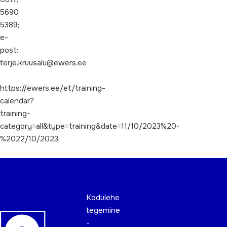
5690
5389;
e-
post:
terje.kruusalu@ewers.ee
https://ewers.ee/et/training-
calendar?
training-
category=all&type=training&date=11/10/2023%20-
%2022/10/2023
Kodulehe
tegemine
-