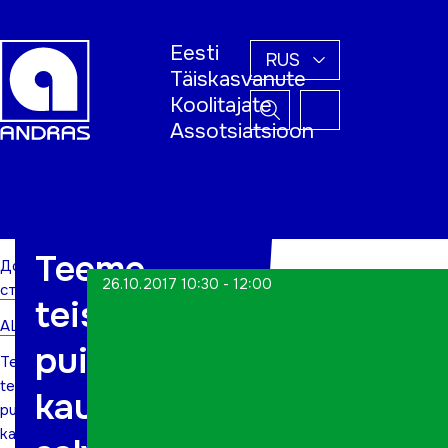
Eesti
RUS
Täiskasvanute
Koolitajate
Assotsiatsioon
Домашняя
страница
Teeme
Домашняя
26.10.2017 10:30 - 12:00
страница
teistmoodi-
ALWs
puidust
Teeme
teistmoodi-
kaunistatud
puidust
kaunistatud