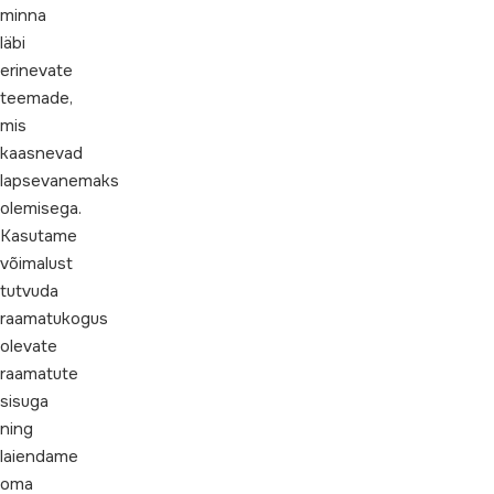
minna
läbi
erinevate
teemade,
mis
kaasnevad
lapsevanemaks
olemisega.
Kasutame
võimalust
tutvuda
raamatukogus
olevate
raamatute
sisuga
ning
laiendame
oma