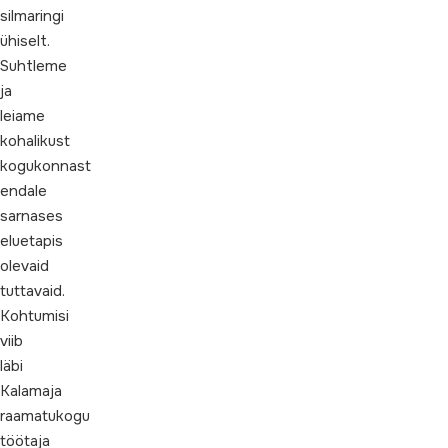
silmaringi
ühiselt.
Suhtleme
ja
leiame
kohalikust
kogukonnast
endale
sarnases
eluetapis
olevaid
tuttavaid.
Kohtumisi
viib
läbi
Kalamaja
raamatukogu
töötaja