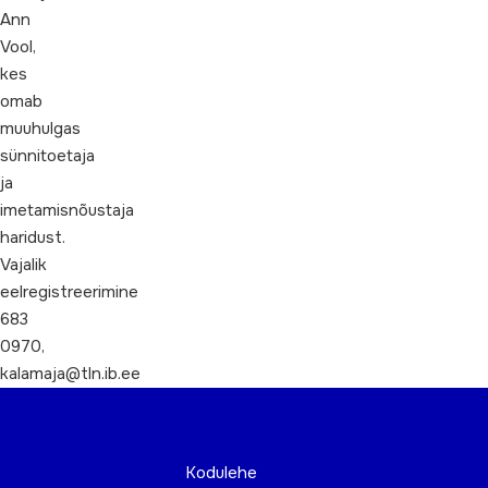
Ann
Vool,
kes
omab
muuhulgas
sünnitoetaja
ja
imetamisnõustaja
haridust.
Vajalik
eelregistreerimine
683
0970,
kalamaja@tln.ib.ee
Kodulehe