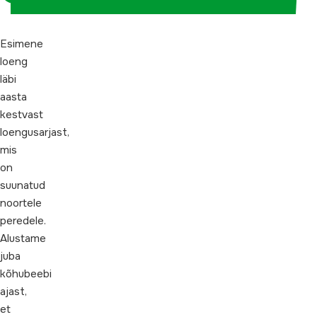
Esimene
loeng
läbi
aasta
kestvast
loengusarjast,
mis
on
suunatud
noortele
peredele.
Alustame
juba
kõhubeebi
ajast,
et