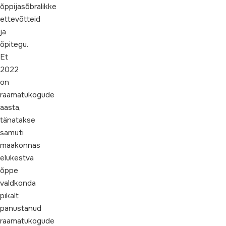
õppijasõbralikke
ettevõtteid
ja
õpitegu.
Et
2022
on
raamatukogude
aasta,
tänatakse
samuti
maakonnas
elukestva
õppe
valdkonda
pikalt
panustanud
raamatukogude