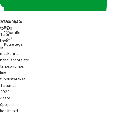
koordinaatorina
Osalejate
30.09.2022
arv:
toimub
12(saalis
Tartu
150)
linna
Kutsetega.
ja
maakonna
haridustöötajate
tänusündmus,
kus
tunnustatakse
Tartumaa
2022
Aasta
õppijaid,
koolitajaid,