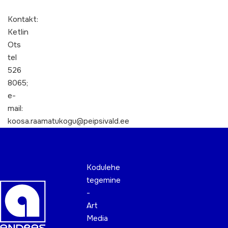
Kontakt:
Ketlin
Ots
tel
526
8065;
e-
mail:
koosa.raamatukogu@peipsivald.ee
Kodulehe
tegemine
-
Art
Media