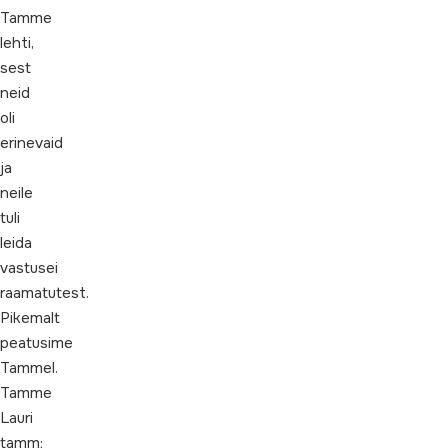
Tamme
lehti,
sest
neid
oli
erinevaid
ja
neile
tuli
leida
vastusei
raamatutest.
Pikemalt
peatusime
Tammel.
Tamme
Lauri
tamm;