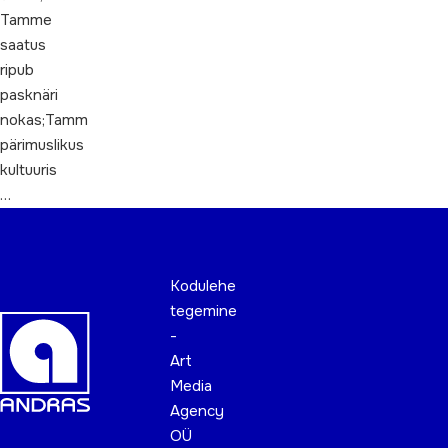
Tamme
saatus
ripub
pasknäri
nokas;Tamm
pärimuslikus
kultuuris
…
Kodulehe
tegemine
-
Art
Media
Agency
OÜ