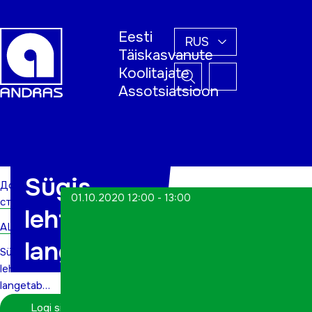
Eesti
RUS
Täiskasvanute
Koolitajate
Assotsiatsioon
Домашняя
страница
Sügis
Домашняя
01.10.2020 12:00 - 13:00
страница
lehti
ALWs
langetab…
Sügis
lehti
langetab…
Logi sisse