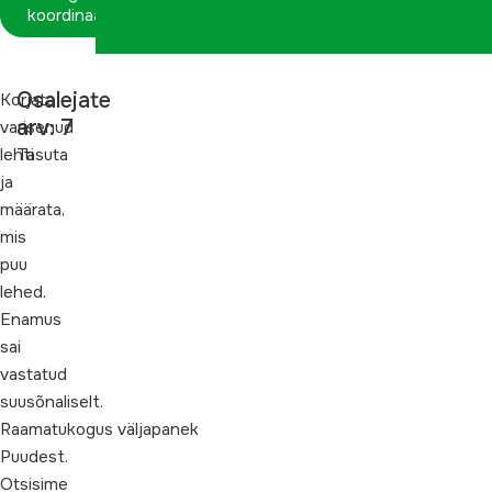
koordinaatorina
Osalejate
Korjata
arv: 7
varisenud
lehti
Tasuta
ja
määrata,
mis
puu
lehed.
Enamus
sai
vastatud
suusõnaliselt.
Raamatukogus väljapanek
Puudest.
Otsisime