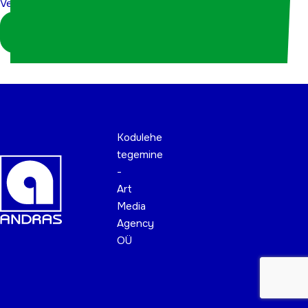
Vernik
Vernik
Logi sisse
koordinaatorina
Kodulehe
tegemine
-
Art
Media
Agency
OÜ