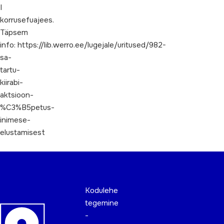
I
korrusefuajees.
Täpsem
info: https://lib.werro.ee/lugejale/uritused/982-
sa-
tartu-
kiirabi-
aktsioon-
%C3%B5petus-
inimese-
elustamisest
Kodulehe
tegemine
-