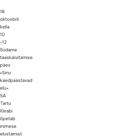
18.
oktoobril
kella
10
-12
Südame
taaskäivitamise
päev
«Sinu
käedpäästavad
elu».
SA
Tartu
Kiirabi
õpetab
inimese
elustamist