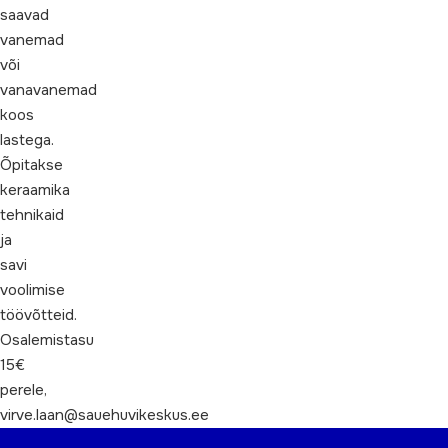
saavad
vanemad
või
vanavanemad
koos
lastega.
Õpitakse
keraamika
tehnikaid
ja
savi
voolimise
töövõtteid.
Osalemistasu
15€
perele,
virve.laan@sauehuvikeskus.ee