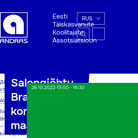
Eesti
RUS
Täiskasvanute
Koolitajate
Assotsiatsioon
Домашняя
страница
Salongiõhtu-
Домашняя
26.10.2022 15:00 - 16:30
страница
Brasiilia —
ALWs
kontrastide
Salongiõhtu-
Brasiilia
maa
—
kontrastide