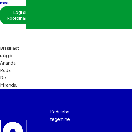
maa
Logi sisse
koordinaatorina
Brasiiliast
räägib
Ananda
Roda
De
Miranda.
Kodulehe
tegemine
-