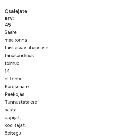
Osalejate
arv:
45
Saare
maakonna
täiskasvanuhariduse
tänusündmus
toimub
14.
oktoobril
Kuressaare
Raekojas.
Tunnustatakse
aasta
õppijat,
koolitajat,
õpitegu