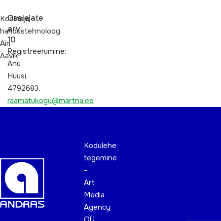
Osalejate
Koolitaja
arv:
haridustehnoloog
10
Airi
Registreerumine:
Aavik
Anu
Huusi,
4792683,
raamatukogu@martna.ee
Kodulehe
tegemine
-
Art
Media
Agency
OÜ