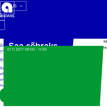
RUS
L
M
Saa sõbraks
Домашняя
m
r
01.11.2017 09:00 - 11:00
страница
oma
ALWs
nutiseadmega
Saa
sõbraks
oma
nutiseadmega
Logi sisse
koordinaatorina