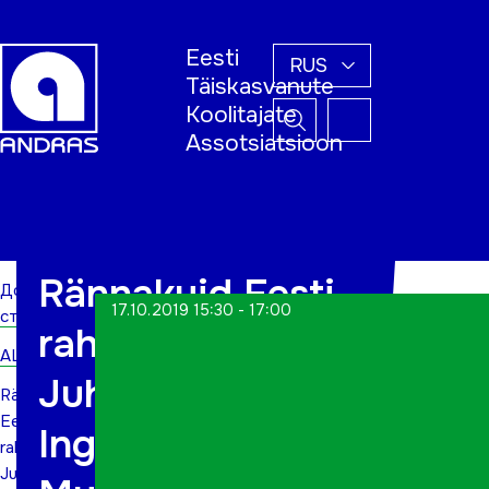
Eesti
RUS
Täiskasvanute
Koolitajate
Assotsiatsioon
Домашняя
страница
Rännakuid Eesti
Домашняя
17.10.2019 15:30 - 17:00
страница
rahvusmaastikes,
ALWs
Juhani jutud ja
Rännakuid
Eesti
Ingmar
rahvusmaastikes,
Juhani