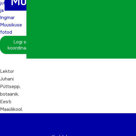
Muusikuse fotod
jutud
ja
Ingmar
Muusikuse
fotod
Logi sisse
koordinaatorina
Lektor
Juhani
Püttsepp,
botaanik,
Eesti
Maaülikool.