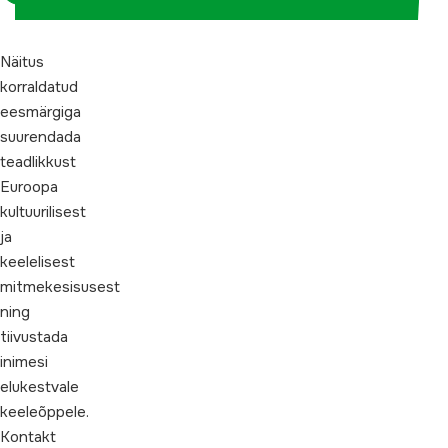
Näitus
korraldatud
eesmärgiga
suurendada
teadlikkust
Euroopa
kultuurilisest
ja
keelelisest
mitmekesisusest
ning
tiivustada
inimesi
elukestvale
keeleõppele.
Kontakt