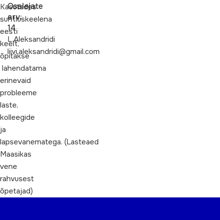
Osalejate
Kasutades
arv:
suhtluskeelena
14
eesti
L.Aleksandridi
keelt,
liivi.aleksandridi@gmail.com
õpitakse
lahendatama
erinevaid
probleeme
laste,
kolleegide
ja
lapsevanematega. (Lasteaed
Maasikas
vene
rahvusest
õpetajad)