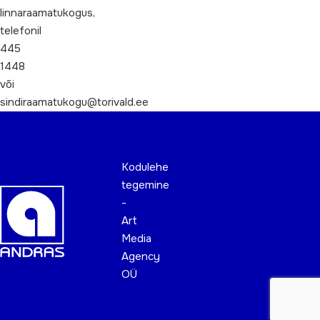
linnaraamatukogus,
telefonil
445
1448
või
sindiraamatukogu@torivald.ee
Kodulehe
tegemine
-
Art
Media
Agency
OÜ