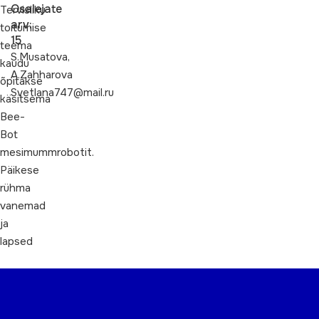
Osalejate
Tervisliku
arv:
toitumise
15
teema
S.Musatova,
kaudu
A.Zahharova
õpitakse
Svetlana747@mail.ru
käsitsema
Bee-
Bot
mesimummrobotit.
Päikese
rühma
vanemad
ja
lapsed