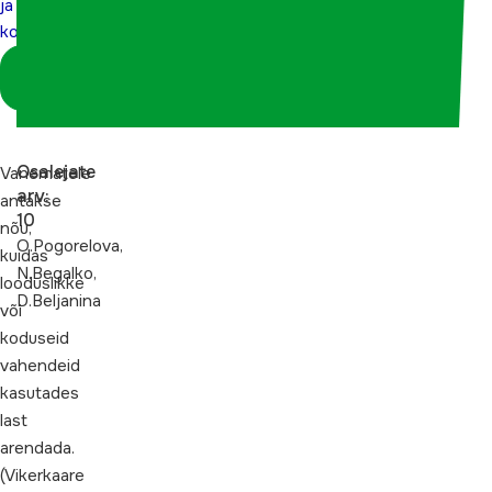
ja
õues ja
kodus
kodus
Logi sisse
koordinaatorina
Osalejate
Vanematele
arv:
antakse
10
nõu,
O.Pogorelova,
kuidas
N.Begalko,
looduslikke
D.Beljanina
või
koduseid
vahendeid
kasutades
last
arendada.
(Vikerkaare