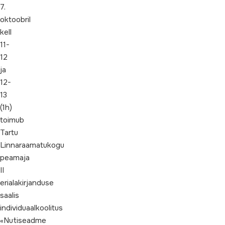
7.
oktoobril
kell
11-
12
ja
12-
13
(1h)
toimub
Tartu
Linnaraamatukogu
peamaja
II
erialakirjanduse
saalis
individuaalkoolitus
«Nutiseadme