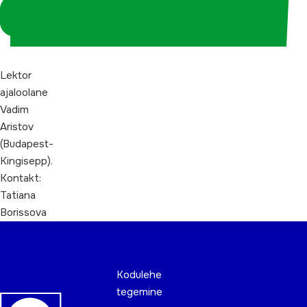
Logi sisse
koordinaatorina
Lektor
ajaloolane
Vadim
Aristov
(Budapest-
Kingisepp).
Kontakt:
Tatiana
Borissova
Kodulehe
tegemine