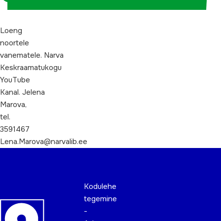
Loeng
noortele
vanematele. Narva
Keskraamatukogu
YouTube
Kanal. Jelena
Marova,
tel.
3591467
Lena.Marova@narvalib.ee
Kodulehe
tegemine
-