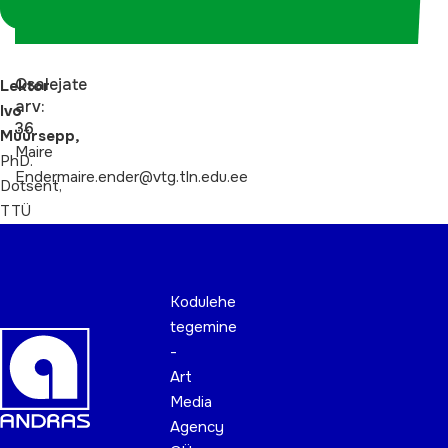
koordinaatorina
Osalejate
Lektor
arv:
Ivo
36
Müürsepp,
Maire
PhD.
Endermaire.ender@vtg.tln.edu.ee
Dotsent,
TTÜ
Kodulehe
tegemine
-
Art
Media
Agency