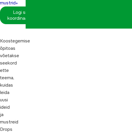
mustrid»
Logi sisse
koordinaatorina
Koostegemise
õpitoas
võetakse
seekord
ette
teema,
kuidas
leida
uusi
ideid
ja
mustreid
Drops