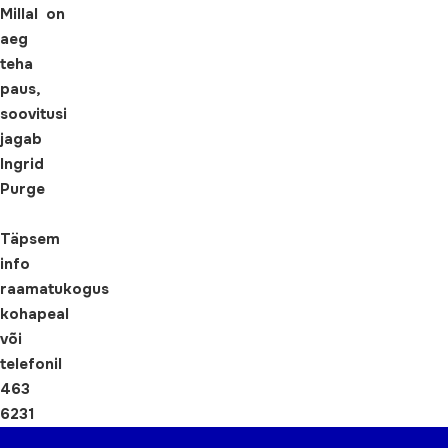
Millal on
aeg
teha
paus,
soovitusi
jagab
Ingrid
Purge
Täpsem
info
raamatukogus
kohapeal
või
telefonil
463
6231