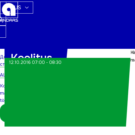
RUS
Hi
K
Koolitus-
Домашняя
m
r
12.10.2016 07:00 - 08:30
страница
massaaž
ALWs
töökohal
Koolitus-
massaaž
töökohal
Logi sisse
koordinaatorina