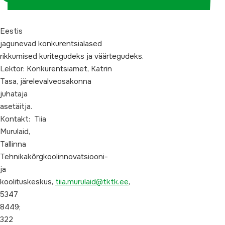
Eestis
jagunevad
konkurentsialased
rikkumised
kuritegudeks
ja
väärtegudeks.
Lektor: Konkurentsiamet, Katrin
Tasa, järelevalveosakonna
juhataja
asetäitja.
Kontakt: Tiia
Murulaid,
Tallinna
Tehnikakõrgkoolinnovatsiooni-
ja
koolituskeskus,
tiia.murulaid@tktk.ee
,
5347
8449;
322