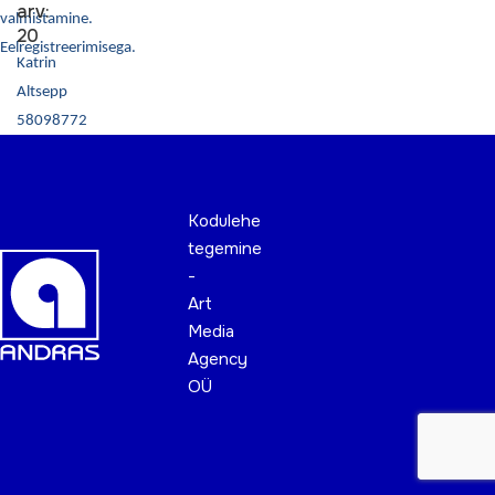
arv:
valmistamine.
20
Eelregistreerimisega.
Katrin
Altsepp
58098772
Kodulehe
tegemine
-
Art
Media
Agency
OÜ