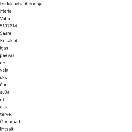
toidulaual»Juhendaja:
Merle
Vaha
5187614
Saare
Kokaklubi
igas
päevas
on
vaja
üks
õun
süüa,
et
olla
terve.
Õunaroad
lihtsalt