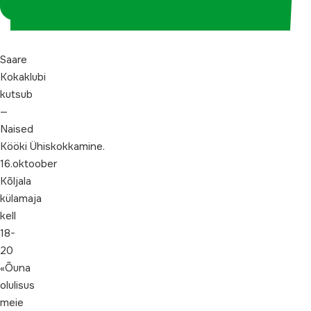
koordinaatorina
Saare
Kokaklubi
kutsub
—
Naised
Kööki Ühiskokkamine.
16.oktoober
Kõljala
külamaja
kell
18-
20
«Õuna
olulisus
meie