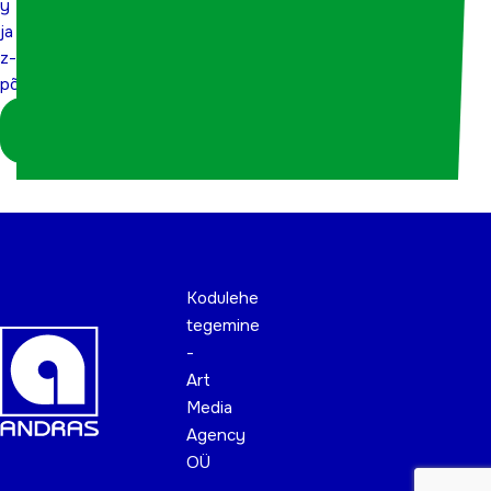
y
y ja z-
ja
z-
põlvkonnad
põlvkonnad
Logi sisse
koordinaatorina
Kodulehe
tegemine
-
Art
Media
Agency
OÜ