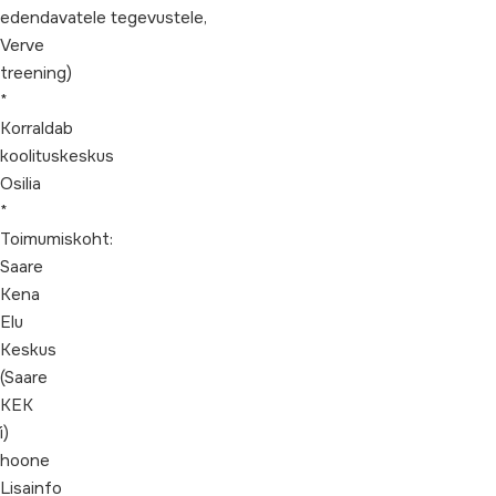
edendavatele tegevustele,
Verve
treening)
*
Korraldab
koolituskeskus
Osilia
*
Toimumiskoht:
Saare
Kena
Elu
Keskus
(Saare
KEK
´i)
hoone
Lisainfo