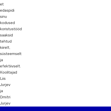
et
edaspidi
sinu
kodused
koristustööd
saaksid
tehtud
kiirelt,
süsteemselt
ja
efektiivselt.
Koolitajad
Liis
Jurjev
ja
Dmitri
Jurjev