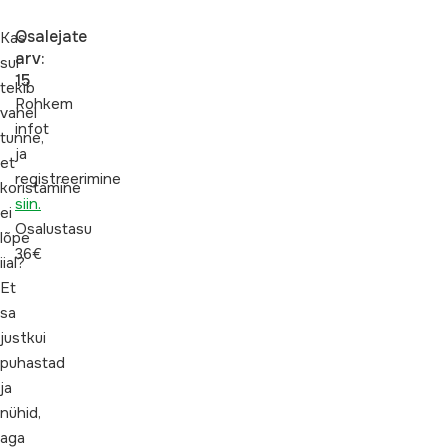
Osalejate
Kas
arv:
sul
15
tekib
Rohkem
vahel
infot
tunne,
ja
et
registreerimine
koristamine
siin.
ei
Osalustasu
lõpe
36€
iial?
Et
sa
justkui
puhastad
ja
nühid,
aga