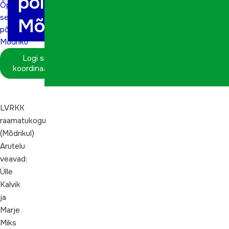
põlvkondi,
Õppimine
seob
Mõdriku
põlvkondi,
Mõdriku
Logi sisse
koordinaatorina
LVRKK
raamatukogu
(Mõdrikul)
Arutelu
veavad:
Ülle
Kalvik
ja
Marje
Miks