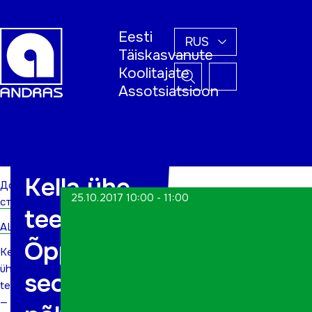
Eesti
RUS
Täiskasvanute
Koolitajate
Assotsiatsioon
Домашняя
страница
Kella ühe
Домашняя
25.10.2017 10:00 - 11:00
страница
tee —
ALWs
Õppimine
Kella
ühe
seob
tee
—