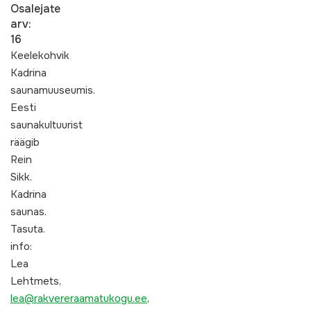
Osalejate
arv:
16
Keelekohvik
Kadrina
saunamuuseumis.
Eesti
saunakultuurist
räägib
Rein
Sikk.
Kadrina
saunas.
Tasuta.
info:
Lea
Lehtmets,
lea@rakvereraamatukogu.ee
,