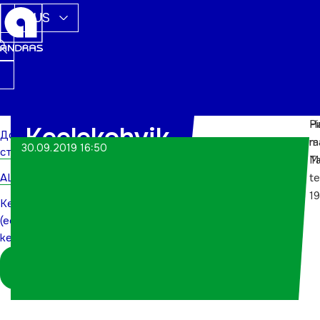
RUS
Ha
Pi
Keelekohvik
Домашняя
m
r
30.09.2019 16:50
страница
Ta
M
(eesti
ALWs
t
keeles)
19
Keelekohvik
(eesti
keeles)
Logi sisse
koordinaatorina