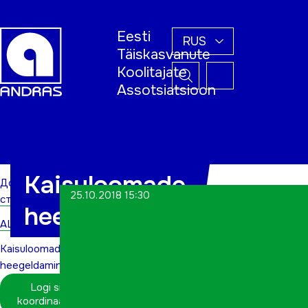
Eesti
RUS
Täiskasvanute
Koolitajate
Assotsiatsioon
Домашняя
страница
Kaisuloomade
Домашняя
25.10.2018 15:30
страница
heegeldamine
ALWs
Kaisuloomade
heegeldamine
Logi sisse
koordinaatorina