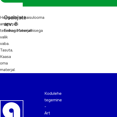
Osalejate
Heegeldame kaisulooma
arv: 8
amigurumi
tehnikas.MaterjalI
Eelregistreerumisega
valik
vaba.
Tasuta,
Kaasa
oma
materjal.
Kodulehe
tegemine
-
Art