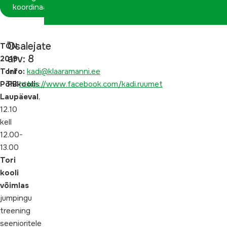
koordinaatorina
Osalejate
TÕN
arv: 8
2019
Tori
Info:
kadi@klaaramanni.ee
Põhikooli
FB
https://www.facebook.com/kadi.ruumet
s
Laupäeval
,
12.10
kell
12.00-
13.00
Tori
kooli
võimlas
jumpingu
treening
seenioritele