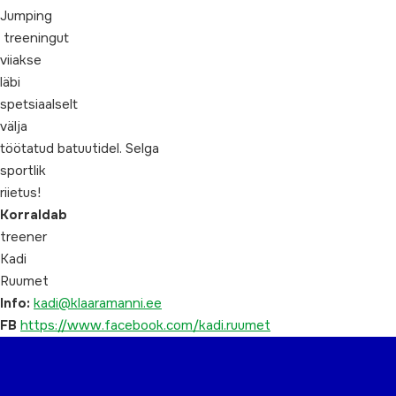
Jumping
treeningut
viiakse
läbi
spetsiaalselt
välja
töötatud batuutidel. Selga
sportlik
riietus!
Korraldab
treener
Kadi
Ruumet
Info:
kadi@klaaramanni.ee
FB
https://www.facebook.com/kadi.ruumet