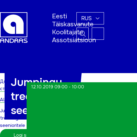
Eesti
RUS
Täiskasvanute
Koolitajate
Assotsiatsioon
Домашняя
страница
Jumpingu
Домашняя
12.10.2019 09:00 - 10:00
страница
treening
ALWs
seenioritele
Jumpingu
treening
seenioritele
Logi sisse