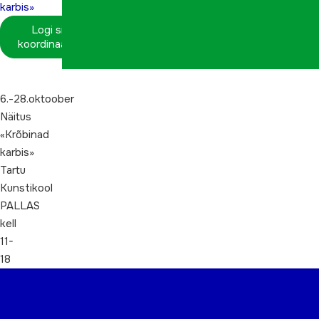
karbis»
Logi sisse
koordinaatorina
6.-28.oktoober
Näitus
«Krõbinad
karbis»
Tartu
Kunstikool
PALLAS
kell
11-
18