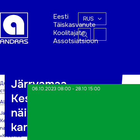
Eesti
RUS
Täiskasvanute
Koolitajate
Assotsiatsioon
Домашняя
страница
Järrvamaa
Домашняя
06.10.2023 08:00 - 28.10 15:00
страница
Keskraamatukogus
ALWs
näitus «Krõbinad
Järrvamaa
Keskraamatukogus
karbis»
näitus
«Krõbinad