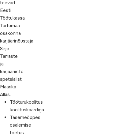
teevad
Eesti
Töötukassa
Tartumaa
osakonna
karjäärinõustaja
Sirje
Tarraste
ja
karjääriinfo
spetsialist
Maarika
Allas.
Tööturukoolitus
koolituskaardiga.
Tasemeõppes
osalemise
toetus.