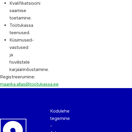
Kvalifikatsiooni
saamise
toetamine.
Töötukassa
teenused.
Küsimused-
vastused
ja
huvilistele
karjäärinõustamine.
Registreerumine:
maarika.allas@tootukassa.ee
Kodulehe
tegemine
-