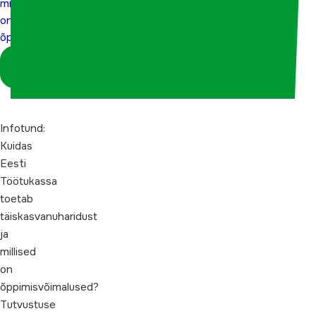
millised
on
õppimisvõimalused?
Logi sisse
koordinaatorina
Infotund:
Kuidas
Eesti
Töötukassa
toetab
täiskasvanuharidust
ja
millised
on
õppimisvõimalused?
Tutvustuse