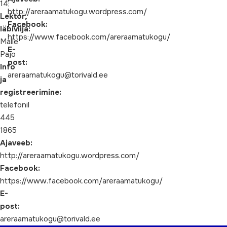
14;
http://areraamatukogu.wordpress.com/
Lektor,
Facebook:
läbiviija:
https://www.facebook.com/areraamatukogu/
Malle
E-
Pajo
post:
Info
areraamatukogu@torivald.ee
ja
registreerimine:
telefonil
445
1865
Ajaveeb:
http://areraamatukogu.wordpress.com/
Facebook:
https://www.facebook.com/areraamatukogu/
E-
post:
areraamatukogu@torivald.ee