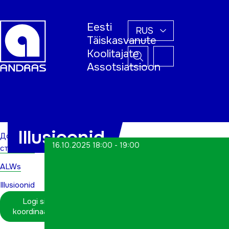
Eesti
RUS
Täiskasvanute
Koolitajate
Assotsiatsioon
Домашняя
страница
Illusioonid
Домашняя
16.10.2025 18:00 - 19:00
страница
ALWs
Illusioonid
Logi sisse
koordinaatorina