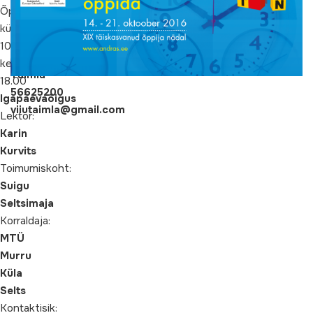
9
Õppiv
Info
küla
ja
10.10.2016
registreerimine:
Viiu
kell
Taimla
18.00
56625200
Igapäevaõigus
viiutaimla@gmail.com
Lektor:
Karin
Kurvits
Toimumiskoht:
Suigu
Seltsimaja
Korraldaja:
MTÜ
Murru
Küla
Selts
Kontaktisik: