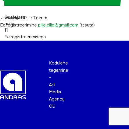
Osalejate
Juhendaja: Pille Trumm.
arv:
Eelregistreerimine
pille.ellip@gmail.com
(tasuta)
11
Eelregistreerimisega
Kodulehe
tegemine
-
Art
Media
Agency
OÜ